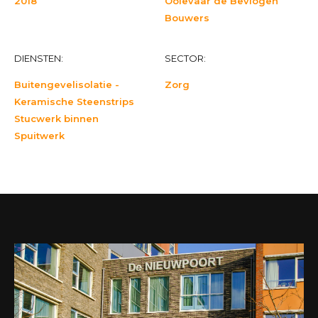
2018
Ooievaar de Bevlogen
Bouwers
DIENSTEN:
SECTOR:
Buitengevelisolatie -
Zorg
Keramische Steenstrips
Stucwerk binnen
Spuitwerk