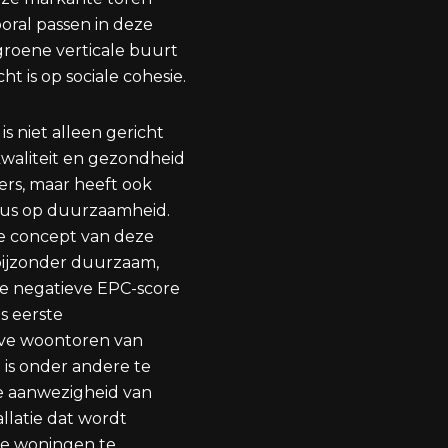
oral passen in deze
groene verticale buurt
cht is op sociale cohesie.
is niet alleen gericht
kwaliteit en gezondheid
rs, maar heeft ook
cus op duurzaamheid.
e concept van deze
ijzonder duurzaam,
 de negatieve EPC-score
ls eerste
eve woontoren van
 is onder andere te
e aanwezigheid van
llatie dat wordt
e woningen te