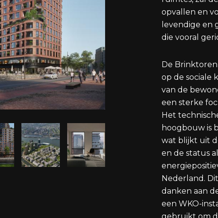
opvallen en vo
levendige en 
die vooral geri
De Brinktoren 
op de sociale 
van de bewone
een sterke fo
Het technisch
hoogbouw is b
wat blijkt uit
en de status a
energiepositi
Nederland. Dit
danken aan d
een WKO-insta
gebruikt om d