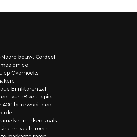
-Noord bouwt Cordeel
 mee om de
p op Overhoeks
maken.
oge Brinktoren zal
en over 28 verdieping
r 400 huurwoningen
worden.
zame kenmerken, zoals
king en veel groene
deze markante toren