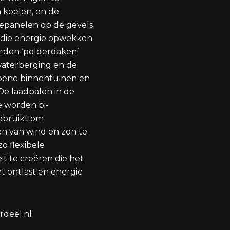
koelen, en de
nepanelen op de gevels
 die energie opwekken.
rden ‘polderdaken’
waterberging en de
roene binnentuinen en
De laadpalen in de
 worden bi-
gebruikt om
n van wind en zon te
o flexibele
it te creëren die het
et ontlast en energie
deel.nl