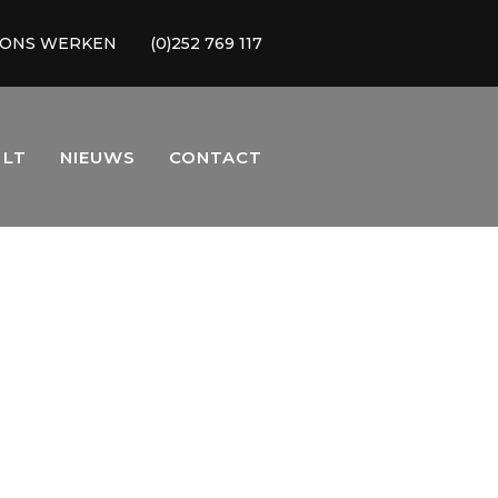
 ONS WERKEN
(0)252 769 117
 LT
NIEUWS
CONTACT