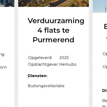
Verduurzaming
4 flats te
Purmerend
O
ing
Opgeleverd:
2025
Opdrachtgever:
Hemubo
O
orn
Diensten:
Buitengevelisolatie
Di
Be
Bu