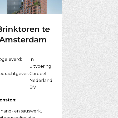
Brinktoren te
Amsterdam
pgeleverd:
In
uitvoering
pdrachtgever:
Cordeel
Nederland
B.V.
ensten:
hang- en sauswerk
,
itengevelisolatie
,