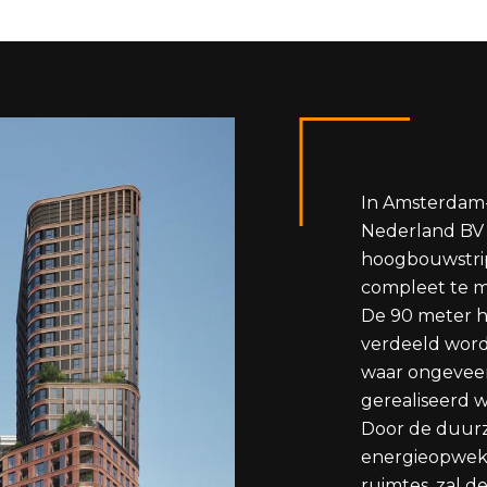
In Amsterdam
Nederland BV
hoogbouwstri
compleet te 
De 90 meter h
verdeeld word
waar ongevee
gerealiseerd 
Door de duur
energieopwek
ruimtes, zal 