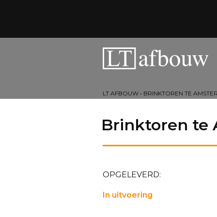
LT AFBOUW
›
BRINKTOREN TE AMSTE
Brinktoren t
OPGELEVERD:
In uitvoering