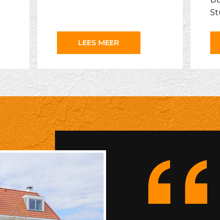
St
LEES MEER