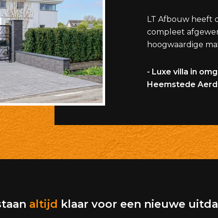
LT Afbouw heeft d
compleet afgewe
hoogwaardige mat
- Luxe villa in om
Heemstede Aerd
staan
altijd
klaar voor een nieuwe uitd