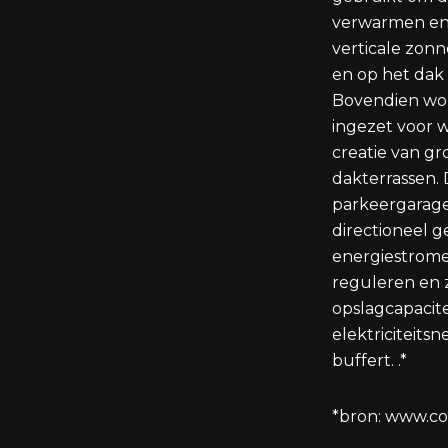
verwarmen en 
verticale zon
en op het dak
Bovendien wo
ingezet voor 
creatie van g
dakterrassen. 
parkeergarage
directioneel 
energiestrome
reguleren en z
opslagcapacite
elektriciteitsn
buffert. .*
*bron:
www.cor