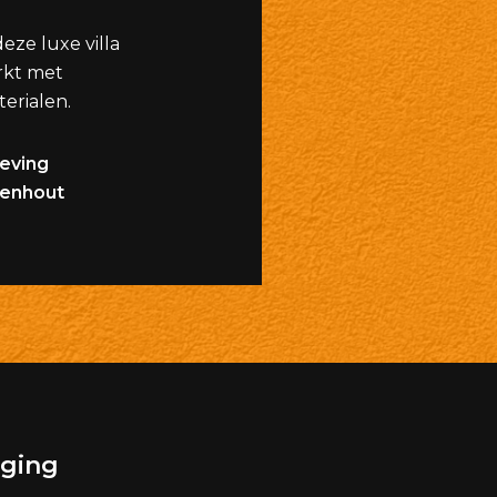
eze luxe villa
rkt met
erialen.
geving
enhout
aging