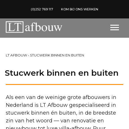
(0)252 769 117
KOM BIJ ONS WERKEN
LT AFBOUW
›
STUCWERK BINNEN EN BUITEN
Stucwerk binnen en buiten
Als een van de weinige grote afbouwers in
Nederland is LT Afbouw gespecialiseerd in
stucwerk binnen én buiten, in de breedste
zin van het woord — van renovatie en
nieuwbouw tot luxe villa-afbouw. Puur