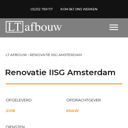
(0)252 769 117
KOM BIJ ONS WERKEN
LT AFBOUW
›
RENOVATIE IISG AMSTERDAM
Renovatie IISG Amsterdam
OPGELEVERD:
OPDRACHTGEVER:
2018
KNAW
DIENSTEN: