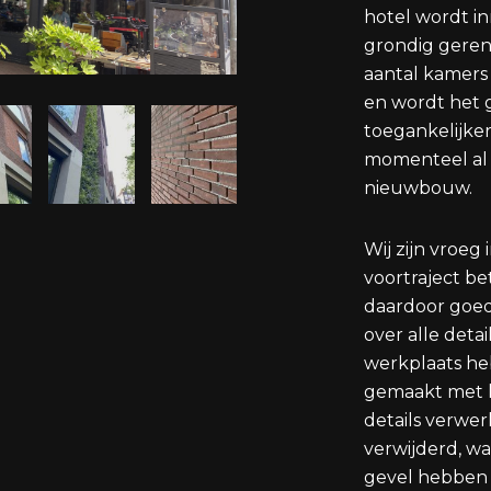
hotel wordt in
grondig geren
aantal kamers
en wordt het
toegankelijker
momenteel al
nieuwbouw.
Wij zijn vroeg 
voortraject
be
daardoor goe
over alle deta
werkplaats h
gemaakt met h
details verwer
verwijderd, w
gevel hebben