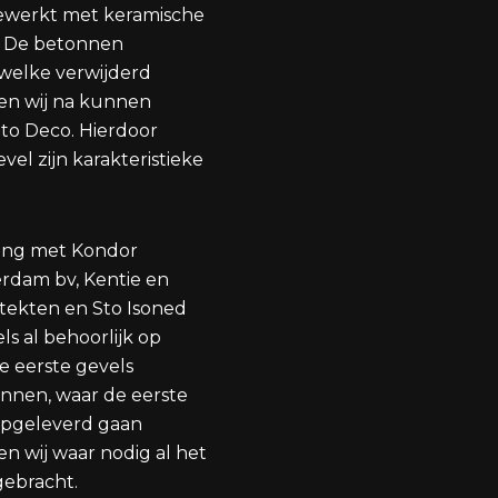
ewerkt met keramische
. De betonnen
 welke verwijderd
en wij na kunnen
to Deco. Hierdoor
el zijn karakteristieke
ing met Kondor
rdam bv, Kentie en
itekten en Sto Isoned
els al behoorlijk op
de eerste gevels
innen, waar de eerste
opgeleverd gaan
n wij waar nodig al het
ebracht.