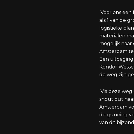
Voor ons een 
als 1 van de g
logistieke pla
materialen ma
mogelijk naar
Amsterdam te k
Een uitdaging
Kondor Wessel
de weg zijn g
Via deze weg 
shout out naa
Amsterdam vo
de gunning v
van dit bijzon