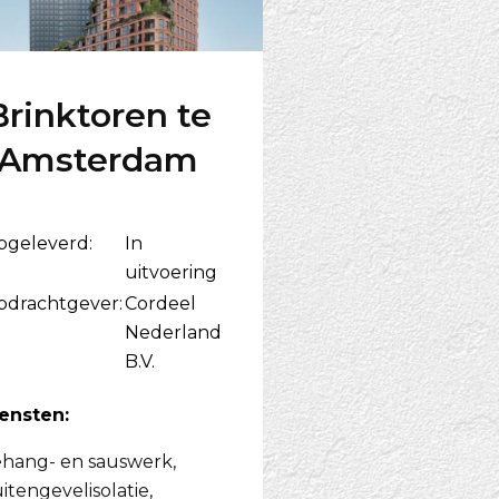
Brinktoren te
Amsterdam
pgeleverd:
In
uitvoering
pdrachtgever:
Cordeel
Nederland
B.V.
ensten:
hang- en sauswerk
,
itengevelisolatie
,