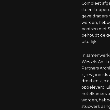
Compleet afg
steenstrippen
geveldragers,
werden, hebb
bootsen met S
behoudt de gev
uiterlijk.
In samenwerk
Wessels Amste
Partners Arch
zijn wij inmidd
dreef en zijn 
opgeleverd. B
hotelkamers 
worden, hebbe
stucwerk aang