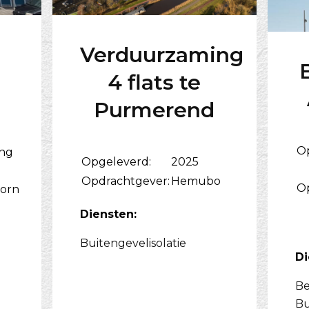
Verduurzaming
4 flats te
Purmerend
O
ing
Opgeleverd:
2025
Opdrachtgever:
Hemubo
O
orn
Diensten:
Buitengevelisolatie
Di
Be
Bu