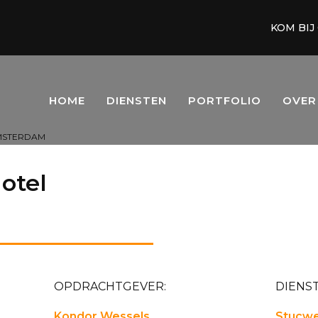
KOM BIJ
HOME
DIENSTEN
PORTFOLIO
OVER
MSTERDAM
otel
OPDRACHTGEVER:
DIENST
Kondor Wessels
Stucwe