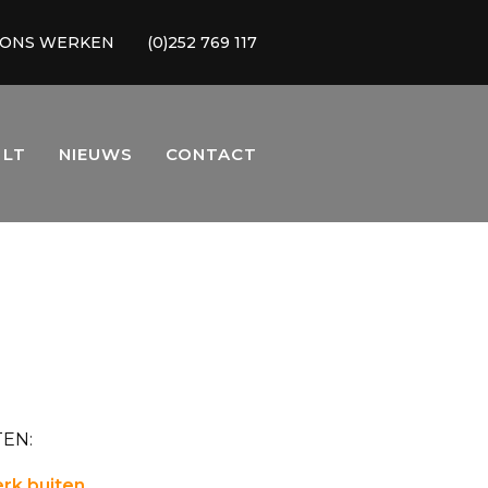
 ONS WERKEN
(0)252 769 117
 LT
NIEUWS
CONTACT
EN:
rk buiten