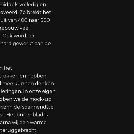
middels volledig en
oveerd. Zo breidt het
 uit van 400 naar 500
 gebouw veel
. Ook wordt er
 hard gewerkt aan de
in het
trokken en hebben
d mee kunnen denken
illeringen. In onze eigen
ebben we de mock-up
ierin de ‘spannendste’
kt. Het buitenblad is
aarna wij een warme
 teruggebracht.