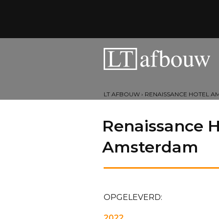
LT AFBOUW
›
RENAISSANCE HOTEL A
Renaissance H
Amsterdam
OPGELEVERD:
2022