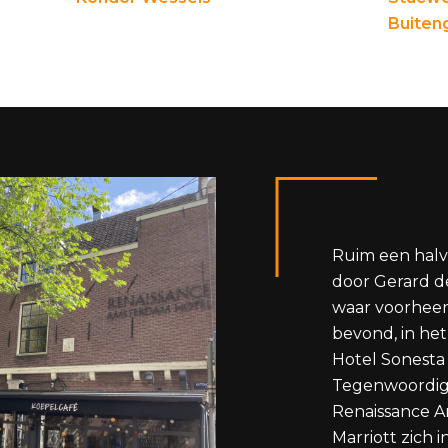
Buiteng
Ruim een hal
door Gerard de
waar voorheen
bevond, in he
Hotel Sonest
Tegenwoordig
Renaissance 
Marriott zich