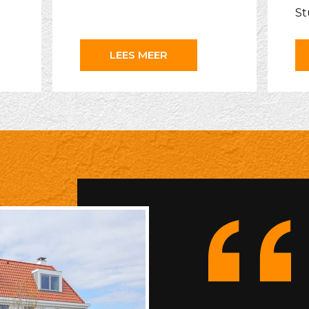
St
LEES MEER