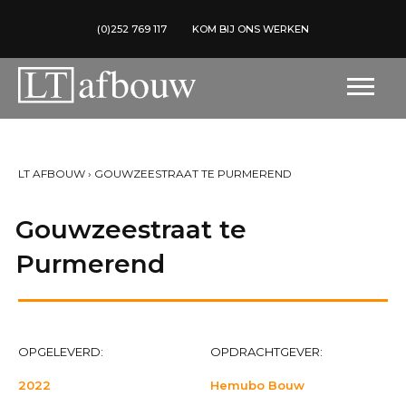
(0)252 769 117
KOM BIJ ONS WERKEN
LT AFBOUW
›
GOUWZEESTRAAT TE PURMEREND
Gouwzeestraat te
Purmerend
OPGELEVERD:
OPDRACHTGEVER:
2022
Hemubo Bouw