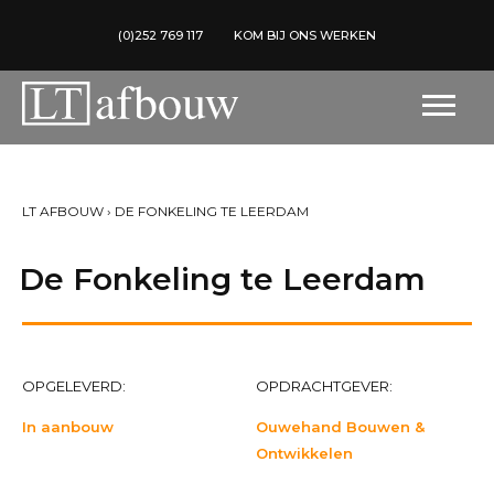
(0)252 769 117
KOM BIJ ONS WERKEN
LT AFBOUW
›
DE FONKELING TE LEERDAM
De Fonkeling te Leerdam
OPGELEVERD:
OPDRACHTGEVER:
In aanbouw
Ouwehand Bouwen &
Ontwikkelen