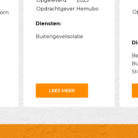
Opgeleverd:
2025
Opdrachtgever:
Hemubo
O
orn
Diensten:
Buitengevelisolatie
Di
Be
Bu
St
LEES MEER