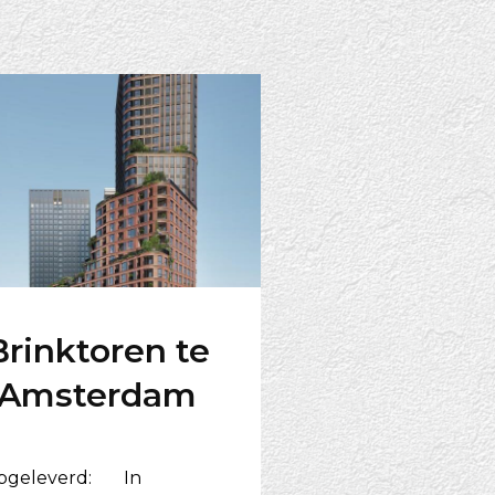
Brinktoren te
Amsterdam
pgeleverd:
In