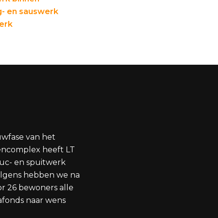
- en sauswerk
erk
uwfase van het
ncomplex heeft LT
uc- en spuitwerk
volgens hebben we na
or 26 bewoners alle
afonds naar wens