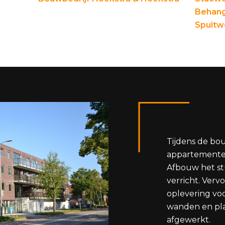
Behang
Spuitw
Tijdens de bo
appartemente
Afbouw het st
verricht. Ver
oplevering vo
wanden en pl
afgewerkt.