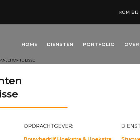
KOM BIJ
HOME
DIENSTEN
PORTFOLIO
OVER
NJEHOF TE LISSE
nten
isse
OPDRACHTGEVER:
DIENST
Bouwbedrijf Hoekstra & Hoekstra
Stucwe