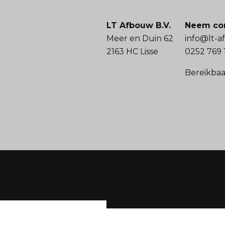
LT Afbouw B.V.
Neem con
Meer en Duin 62
info@lt-a
2163 HC Lisse
0252 769 
Bereikbaar