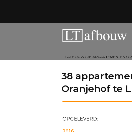
LT AFBOUW
›
38 APPARTEMENTEN ORA
38 apparteme
Oranjehof te L
OPGELEVERD:
2016