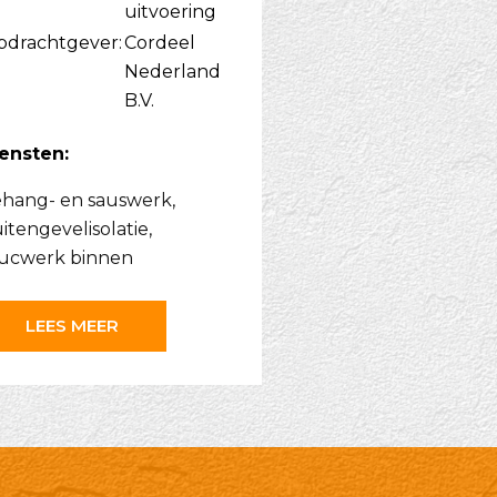
uitvoering
pdrachtgever:
Cordeel
Nederland
B.V.
ensten:
hang- en sauswerk
,
itengevelisolatie
,
ucwerk binnen
LEES MEER