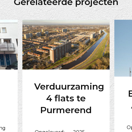
Gerelateerde projecten
Verduurzaming
4 flats te
Purmerend
O
ing