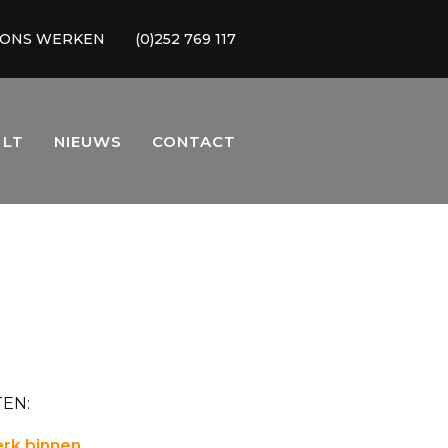
 ONS WERKEN
(0)252 769 117
 LT
NIEUWS
CONTACT
EN:
rk binnen