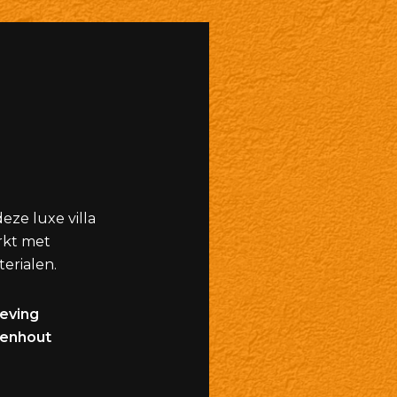
eze luxe villa
rkt met
erialen.
geving
enhout