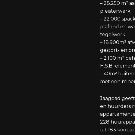
– 28.250 m² a
pleisterwerk
– 22.000 spac
plafond en w
tegelwerk
– 18.900m² af
gestort- en p
– 2.100 m² be
H.S.B.-elemen
– 40m² buiten
met een minera
Jaagpad geeft
en huurders 
appartementen.
228 huurappa
uit 183 koopa