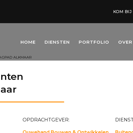
KOM BIJ
HOME
DIENSTEN
PORTFOLIO
OVER
AAGPAD ALKMAAR
enten
aar
OPDRACHTGEVER:
DIENST
Ouwehand Bouwen & Ontwikkelen
Buiteng