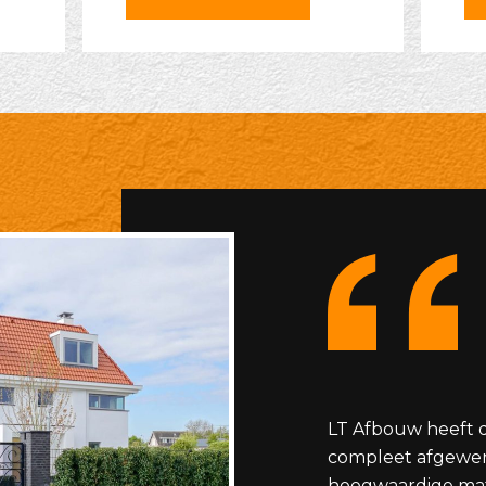
LT Afbouw heeft d
compleet afgewe
hoogwaardige mat