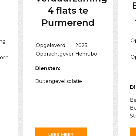
4 flats te
Purmerend
O
ing
Opgeleverd:
2025
Opdrachtgever:
Hemubo
O
orn
Diensten:
Buitengevelisolatie
Di
Be
Bu
St
LEES MEER