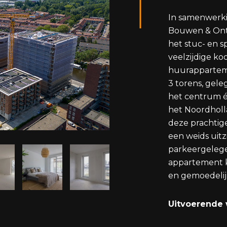
In samenwer
Bouwen & Ontw
het stuc- en s
veelzijdige ko
huurappartem
3 torens, gele
het centrum é
het Noordholl
deze prachtig
een weids uitz
parkeergelege
appartement k
en gemoedeli
Uitvoerende