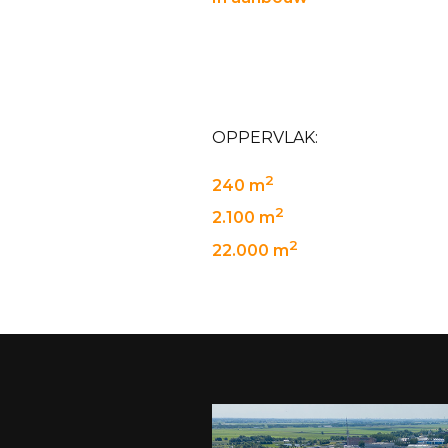
OPPERVLAK:
2
240 m
2
2.100 m
2
22.000 m