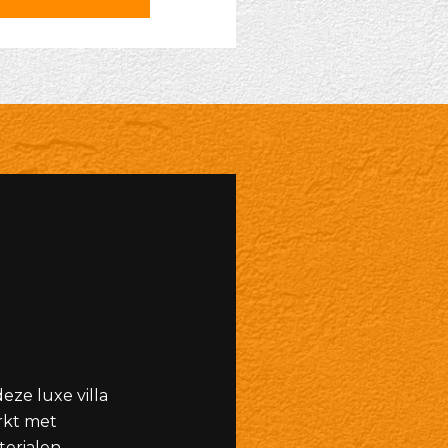
eze luxe villa
rkt met
erialen.