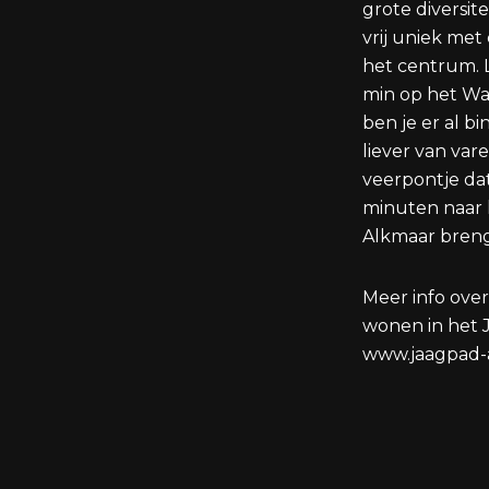
grote diversite
vrij uniek met 
het centrum. L
min op het Waa
ben je er al b
liever van vare
veerpontje da
minuten naar
Alkmaar breng
Meer info ove
wonen in het 
www.jaagpad-