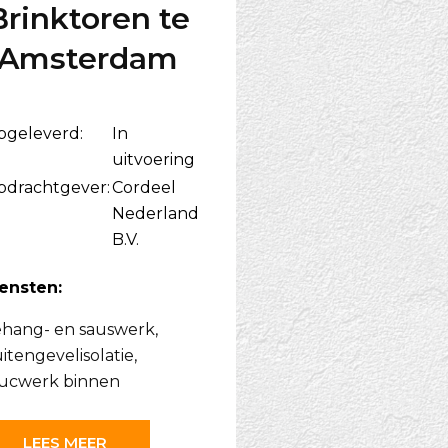
Brinktoren te
Amsterdam
pgeleverd:
In
uitvoering
pdrachtgever:
Cordeel
Nederland
B.V.
ensten:
hang- en sauswerk
,
itengevelisolatie
,
ucwerk binnen
LEES MEER