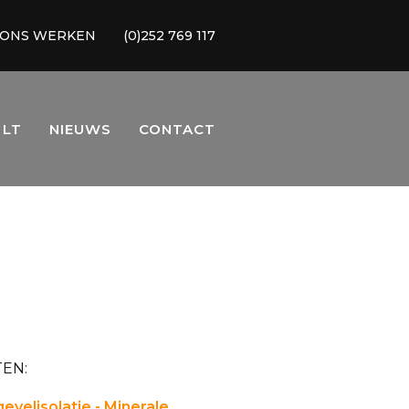
 ONS WERKEN
(0)252 769 117
 LT
NIEUWS
CONTACT
EN:
evelisolatie - Minerale