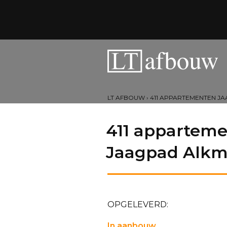
LT AFBOUW
›
411 APPARTEMENTEN J
411 appartem
Jaagpad Alkm
OPGELEVERD:
In aanbouw