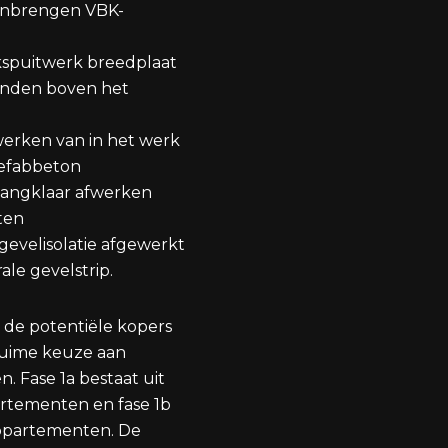
anbrengen VBK-
kspuitwerk breedplaat
anden boven het
werken van in het werk
refabbeton
hangklaar afwerken
ten
gevelisolatie afgewerkt
le gevelstrip.
 de potentiële kopers
ruime keuze aan
 Fase 1a bestaat uit
rtementen en fase 1b
ppartementen. De