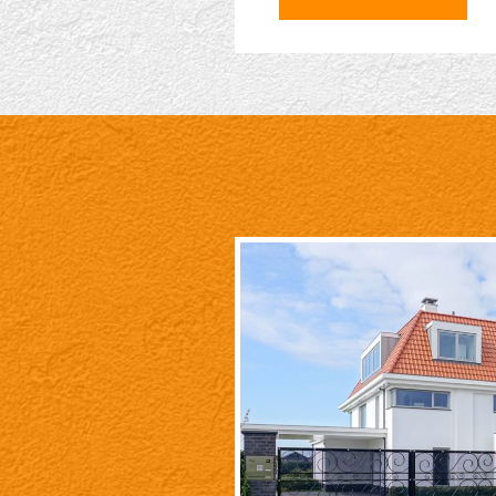
luxe villa
met
len.