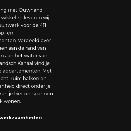
king met Ouwhand
ikkelen leveren wij
puitwerk voor de 411
op- en
enten. Verdeeld over
gen aan de rand van
n aan het water van
andsch Kanaal vind je
e appartementen. Met
icht, ruim balkon en
nheid direct onder je
an je hier ontspannen
jk wonen.
 werkzaamheden