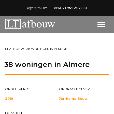
(0)252 769 117
KOM BIJ ONS WERKEN
LT AFBOUW
›
38 WONINGEN IN ALMERE
38 woningen in Almere
OPGELEVERD:
OPDRACHTGEVER:
2019
Jorritsma Bouw
DIENSTEN: