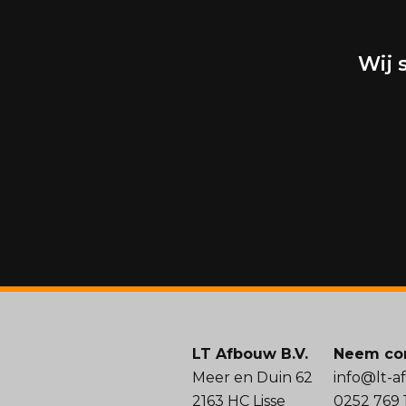
Wij 
LT Afbouw B.V.
Neem con
Meer en Duin 62
info@lt-a
2163 HC Lisse
0252 769 