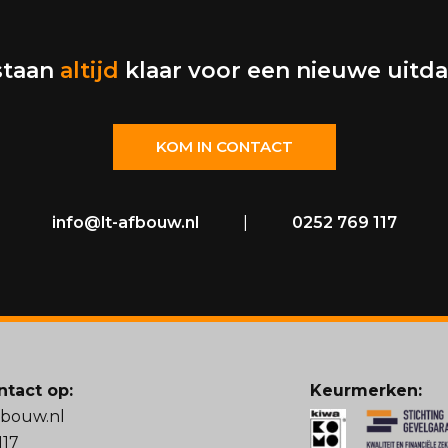
staan
altijd
klaar voor een nieuwe uitd
KOM IN CONTACT
info@lt-afbouw.nl
|
0252 769 117
tact op:
Keurmerken:
fbouw.nl
117