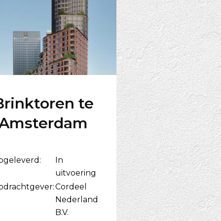
Brinktoren te
Amsterdam
pgeleverd:
In
uitvoering
pdrachtgever:
Cordeel
Nederland
B.V.