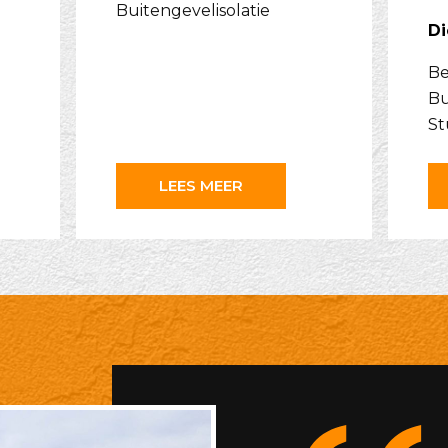
Buitengevelisolatie
Di
Be
Bu
St
LEES MEER