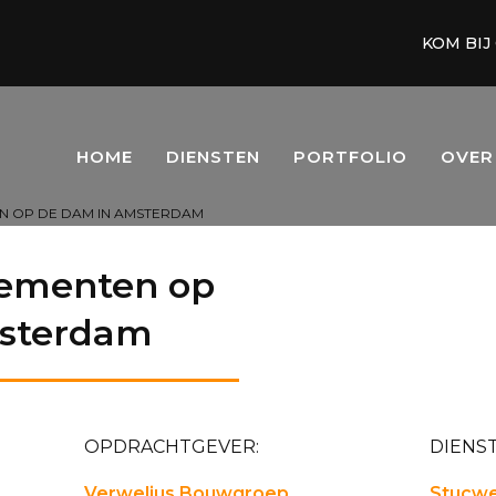
KOM BIJ
HOME
DIENSTEN
PORTFOLIO
OVER
EN OP DE DAM IN AMSTERDAM
tementen op
sterdam
OPDRACHTGEVER:
DIENST
Verwelius Bouwgroep
Stucwe