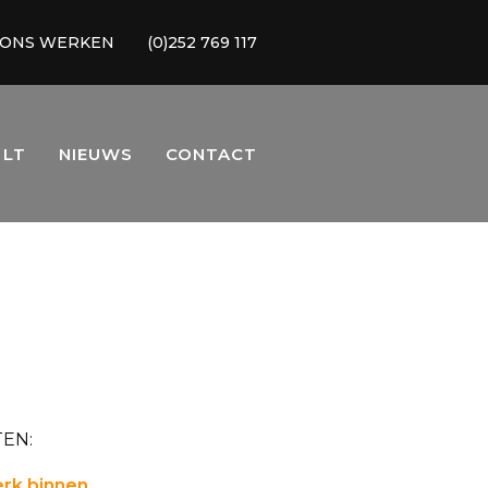
 ONS WERKEN
(0)252 769 117
 LT
NIEUWS
CONTACT
EN:
rk binnen