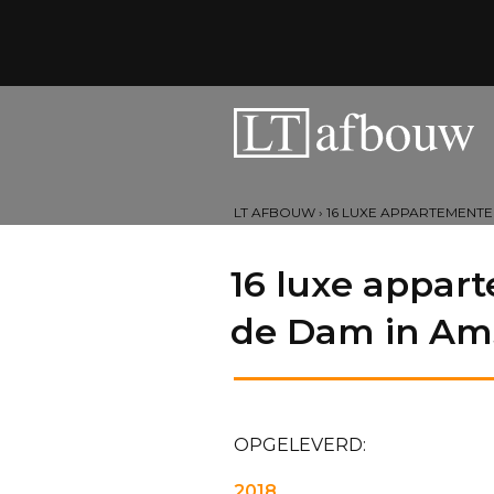
LT AFBOUW
›
16 LUXE APPARTEMENT
16 luxe appar
de Dam in Am
OPGELEVERD:
2018