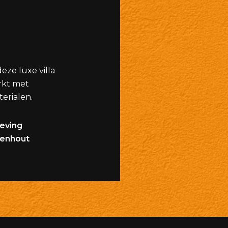
eze luxe villa
rkt met
erialen.
geving
enhout