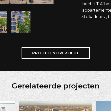
heeft LT Afbo
appartementen
stukadoors-, 
PROJECTEN OVERZICHT
Gerelateerde projecten