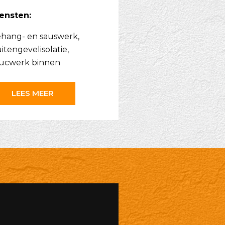
ensten:
hang- en sauswerk
,
itengevelisolatie
,
ucwerk binnen
LEES MEER